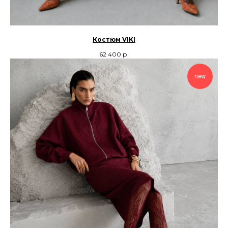
Костюм VIKI
62 400
р.
new