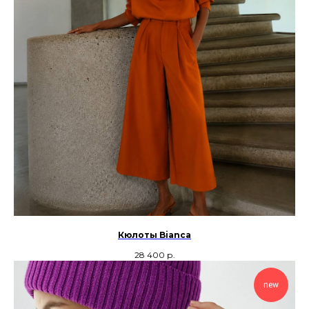
Кюлоты Bianca
28 400
р.
new