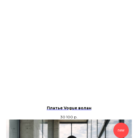
Платье Vogue волан
30 100
р.
new