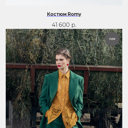
Костюм Romy
41 600
р.
new