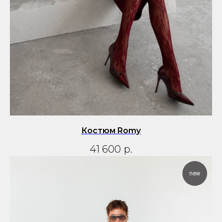
Костюм Romy
41 600
р.
new