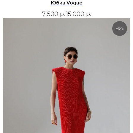
Юбка Vogue
7 500
р.
15 000
р.
-45%