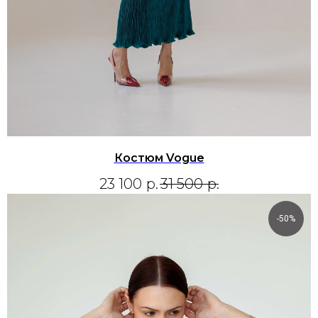
Костюм Vogue
23 100
р.
31 500
р.
-50%