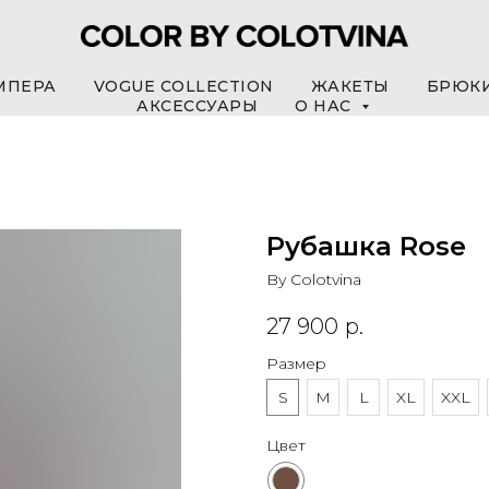
МПЕРА
VOGUE COLLECTION
ЖАКЕТЫ
БРЮК
АКСЕССУАРЫ
О НАС
Рубашка Rose
By Colotvina
27 900
р.
Размер
S
M
L
XL
XXL
Цвет