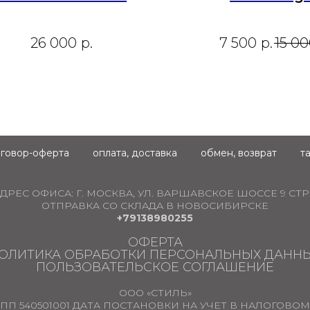
26 000
р.
7 500
р.
15 0
говор-оферта
оплата, доставка
обмен, возврат
т
ДРЕС ОФИСА:
Г. МОСКВА, УЛ. ВАРШАВСКОЕ ШОССЕ 9 СТР.
ОТПРАВКА СО СКЛАДА В НОВОСИБИРСКЕ
+79138980255
ОФЕРТА
ОЛИТИКА ОБРАБОТКИ ПЕРСОНАЛЬНЫХ ДАНН
ПОЛЬЗОВАТЕЛЬСКОЕ СОГЛАШЕНИЕ
ООО «СТИЛЬ»
ПП 540501001 ДАТА ПОСТАНОВКИ НА УЧЕТ В НАЛОГОВОМ О