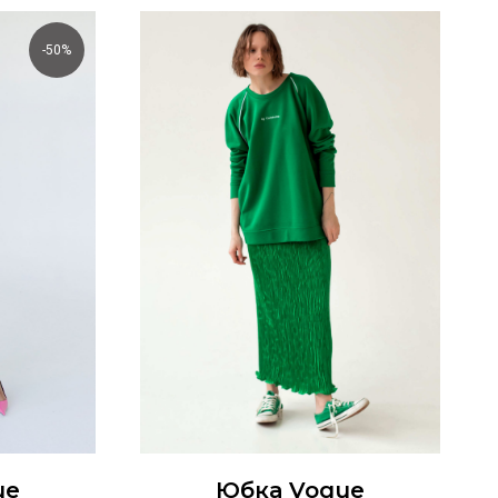
-50%
ue
Юбка Vogue