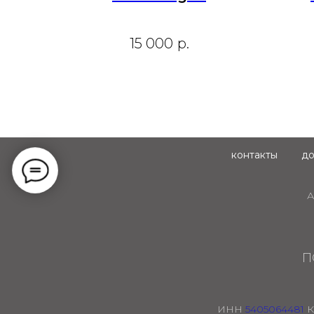
15 000
р.
контакты
до
А
П
ИНН
5405064481
К