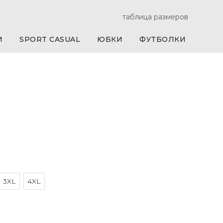
таблица размеров
И
SPORT CASUAL
ЮБКИ
ФУТБОЛКИ
3XL
4XL