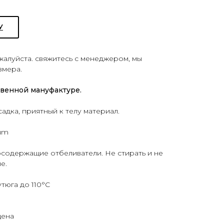
У
ожалуйста. свяжитесь с менеджером, мы
змера.
твенной мануфактуре.
дка, приятный к телу материал.
um
рсодержащие отбеливатели. Не стирать и не
е.
утюга до 110°C
щена