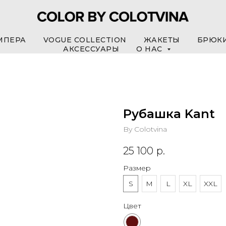
МПЕРА
VOGUE COLLECTION
ЖАКЕТЫ
БРЮК
АКСЕССУАРЫ
О НАС
Рубашка Kant
By Colotvina
25 100
р.
Размер
S
M
L
XL
XXL
Цвет