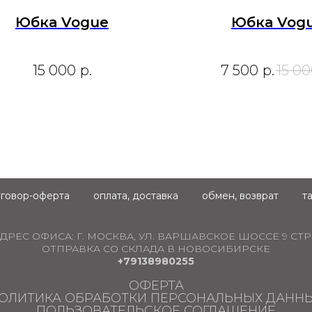
Юбка Vogue
Юбка Vog
15 000
р.
7 500
р.
15 0
говор-оферта
оплата, доставка
обмен, возврат
т
ДРЕС ОФИСА:
Г. МОСКВА, УЛ. ВАРШАВСКОЕ ШОССЕ 9 СТР.
ОТПРАВКА СО СКЛАДА В НОВОСИБИРСКЕ
+79138980255
ОФЕРТА
ОЛИТИКА ОБРАБОТКИ ПЕРСОНАЛЬНЫХ ДАНН
ПОЛЬЗОВАТЕЛЬСКОЕ СОГЛАШЕНИЕ