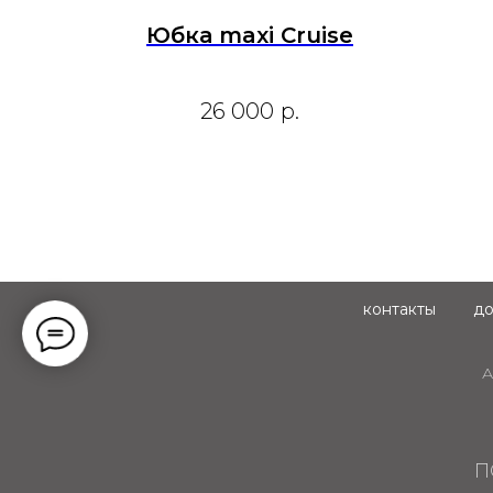
Юбка maxi Cruise
26 000
р.
контакты
до
А
П