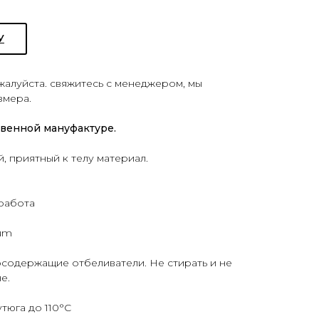
У
ожалуйста. свяжитесь с менеджером, мы
змера.
твенной мануфактуре.
 приятный к телу материал.
работа
um
рсодержащие отбеливатели. Не стирать и не
е.
утюга до 110°C