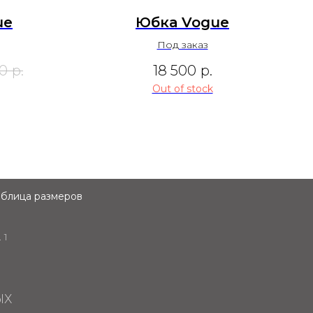
ue
Юбка Vogue
Под заказ
00
р.
18 500
р.
Out of stock
аблица размеров
 1
ЫХ