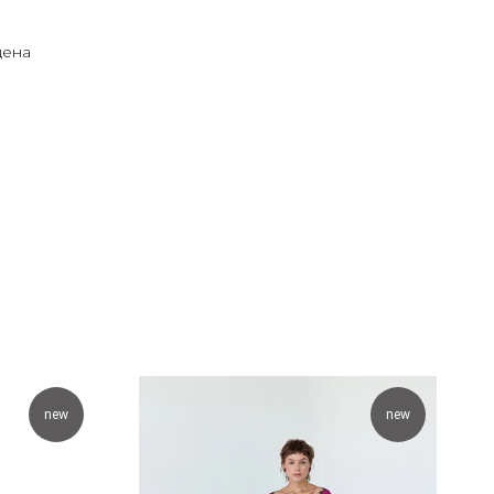
щена
new
new