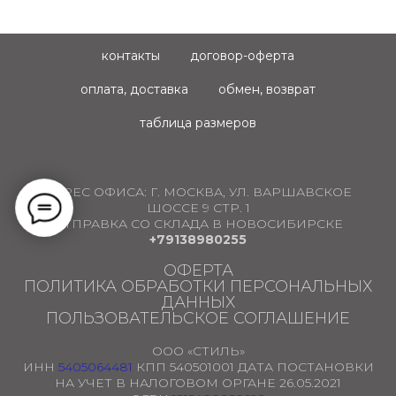
контакты
договор-оферта
оплата, доставка
обмен, возврат
таблица размеров
АДРЕС ОФИСА:
Г. МОСКВА, УЛ. ВАРШАВСКОЕ
ШОССЕ 9 СТР. 1
ОТПРАВКА СО СКЛАДА В НОВОСИБИРСКЕ
+79138980255
ОФЕРТА
ПОЛИТИКА ОБРАБОТКИ ПЕРСОНАЛЬНЫХ
ДАННЫХ
ПОЛЬЗОВАТЕЛЬСКОЕ СОГЛАШЕНИЕ
ООО «СТИЛЬ»
ИНН
5405064481
КПП 540501001 ДАТА ПОСТАНОВКИ
НА УЧЕТ В НАЛОГОВОМ ОРГАНЕ 26.05.2021