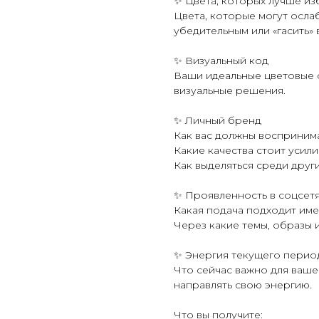
✨ Цвета, которых лучше из
Цвета, которые могут осла
убедительным или «гасить»
✨ Визуальный код
Ваши идеальные цветовые с
визуальные решения.
✨ Личный бренд
Как вас должны воспринима
Какие качества стоит усили
Как выделяться среди други
✨ Проявленность в соцсет
Какая подача подходит име
Через какие темы, образы и
✨ Энергия текущего перио
Что сейчас важно для вашег
направлять свою энергию.
Что вы получите: