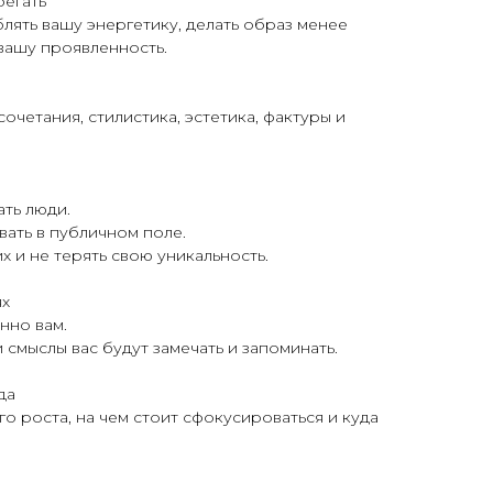
бегать
блять вашу энергетику, делать образ менее
 вашу проявленность.
очетания, стилистика, эстетика, фактуры и
ть люди.
вать в публичном поле.
х и не терять свою уникальность.
ях
нно вам.
 смыслы вас будут замечать и запоминать.
да
о роста, на чем стоит сфокусироваться и куда