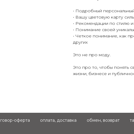
• Подробный персональны
• Вашу цветовую карту сил
• Рекомендации по стилю и
• Понимание своей уникал
• Четкое понимание, как пр
других
Это не про моду.
Это про то, чтобы понять с
жизни, бизнесе и публично
говор-оферта
оплата, доставка
обмен, возврат
т