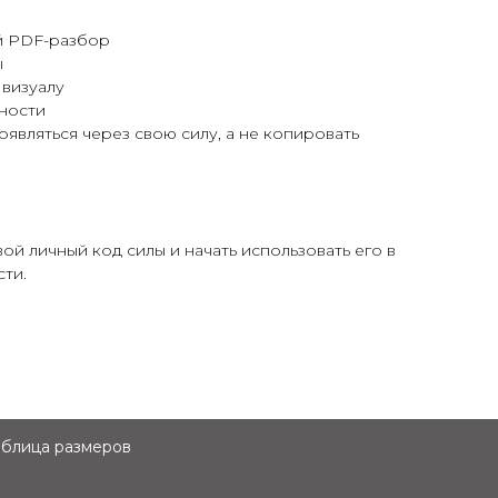
й PDF-разбор
ы
 визуалу
ьности
оявляться через свою силу, а не копировать
вой личный код силы и начать использовать его в
сти.
аблица размеров