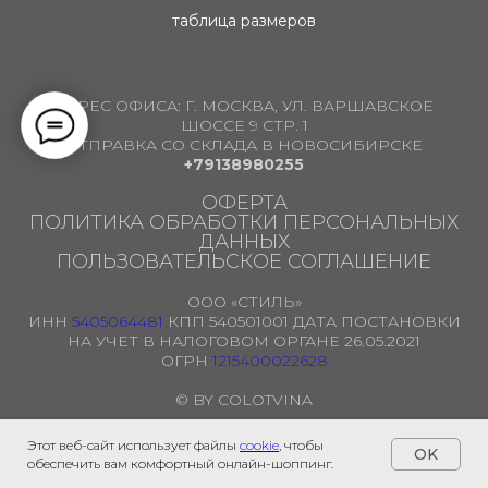
таблица размеров
АДРЕС ОФИСА:
Г. МОСКВА, УЛ. ВАРШАВСКОЕ
ШОССЕ 9 СТР. 1
ОТПРАВКА СО СКЛАДА В НОВОСИБИРСКЕ
+79138980255
ОФЕРТА
ПОЛИТИКА ОБРАБОТКИ ПЕРСОНАЛЬНЫХ
ДАННЫХ
ПОЛЬЗОВАТЕЛЬСКОЕ СОГЛАШЕНИЕ
ООО «СТИЛЬ»
ИНН
5405064481
КПП 540501001 ДАТА ПОСТАНОВКИ
НА УЧЕТ В НАЛОГОВОМ ОРГАНЕ 26.05.2021
ОГРН
1215400022628
© BY COLOTVINA
Этот веб-сайт использует файлы
cookie
, чтобы
OK
обеспечить вам комфортный онлайн-шоппинг.