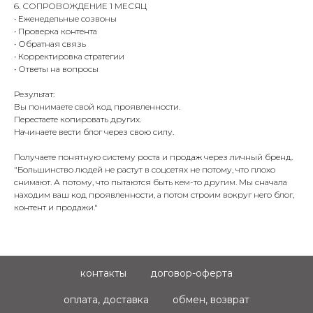
6. СОПРОВОЖДЕНИЕ 1 МЕСЯЦ
• Еженедельные созвоны
• Проверка контента
• Обратная связь
• Корректировка стратегии
• Ответы на вопросы
Результат:
Вы понимаете свой код проявленности.
Перестаете копировать других.
Начинаете вести блог через свою силу.
Получаете понятную систему роста и продаж через личный бренд.
"Большинство людей не растут в соцсетях не потому, что плохо
снимают. А потому, что пытаются быть кем-то другим. Мы сначала
находим ваш код проявленности, а потом строим вокруг него блог,
контент и продажи."
контакты
договор-оферта
оплата, доставка
обмен, возврат