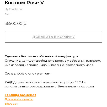
Костюм Rose V
By Colotvina
SKU:
36500,00
р.
ДОБАВИТЬ В КОРЗИНУ
Сделано в России на собственной мануфактуре.
Описание:
Свитшот свободного кроя, с V образным вырезом,
низ изделия на поясе. Брюки палаццо, свободного кроя
Состав:
100% хлопок premium
Уход:
Деликатная стирка при температуре до 30С. Не
использовать хлорсодержащие отбеливатели и порошки.
Таблица размеров
.
Доставка и оплата.
Возврат.