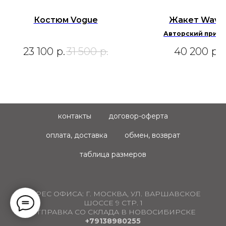
Костюм Vogue
Жакет Wave
Авторский принт
индивидуально
23 100
р.
31 500
р.
40 200
р.
окрашивание.
контакты
договор-оферта
оплата, доставка
обмен, возврат
таблица размеров
АДРЕС ОФИСА:
Г. МОСКВА, УЛ. ВАРШАВСКОЕ
ШОССЕ 9 СТР. 1
ОТПРАВКА СО СКЛАДА В НОВОСИБИРСКЕ
+79138980255