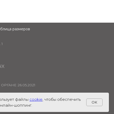
аблица размеров
 1
ЫХ
РГАНЕ 26.05.2021
пользует файлы
cookie
, чтобы обеспечить
OK
нлайн-шоппинг.