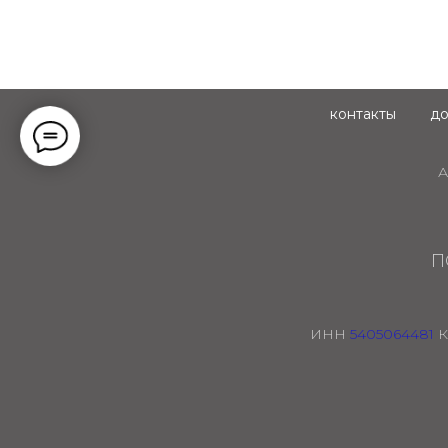
контакты
до
А
П
ИНН
5405064481
К