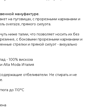
твенной мануфактуре.
ет на пуговицах, с прорезными карманами и
ь oversize, прямого силуэта.
уть ниже талии, что позволяет носить их без
 резинке, с боковыми прорезными карманами и
енные стрелки и прямой силуэт - визуально
лад - 100% вискоза
и Alta Moda Италия
содержащие отбеливатели. Не стирать и не
е.
утюга до 110°C
щена