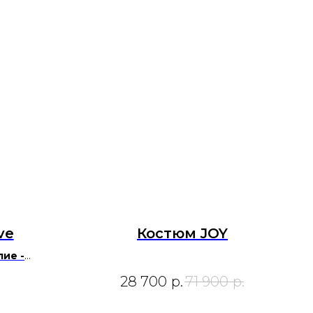
ve
Костюм JOY
ие -
под заказ
28 700
р.
71 900
р.