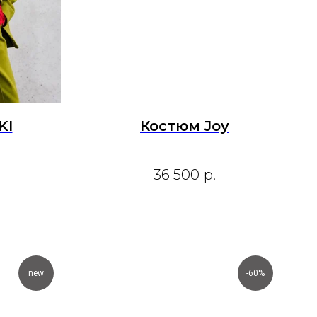
KI
Костюм Joy
36 500
р.
new
-60%