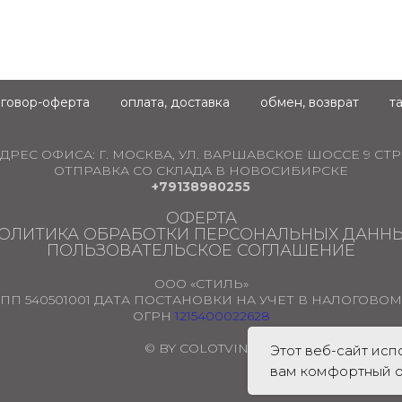
говор-оферта
оплата, доставка
обмен, возврат
т
ДРЕС ОФИСА:
Г. МОСКВА, УЛ. ВАРШАВСКОЕ ШОССЕ 9 СТР.
ОТПРАВКА СО СКЛАДА В НОВОСИБИРСКЕ
+79138980255
ОФЕРТА
ОЛИТИКА ОБРАБОТКИ ПЕРСОНАЛЬНЫХ ДАНН
ПОЛЬЗОВАТЕЛЬСКОЕ СОГЛАШЕНИЕ
ООО «СТИЛЬ»
ПП 540501001 ДАТА ПОСТАНОВКИ НА УЧЕТ В НАЛОГОВОМ О
ОГРН
1215400022628
© BY COLOTVINA
Этот веб-сайт ис
вам комфортный о