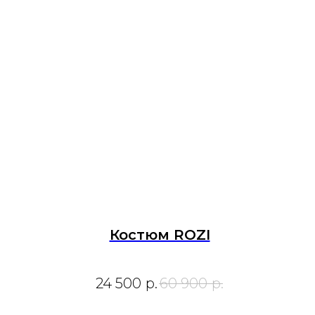
Костюм ROZI
24 500
р.
60 900
р.