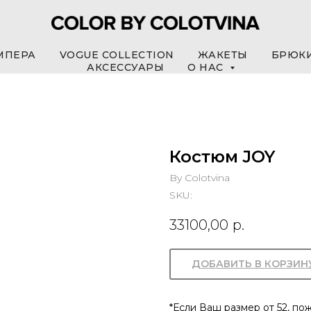
МПЕРА
VOGUE COLLECTION
ЖАКЕТЫ
БРЮК
АКСЕССУАРЫ
О НАС
Костюм JOY
By Colotvina
SKU:
33100,00
р.
ДОБАВИТЬ В КОРЗИН
*Если Ваш размер от 52, п