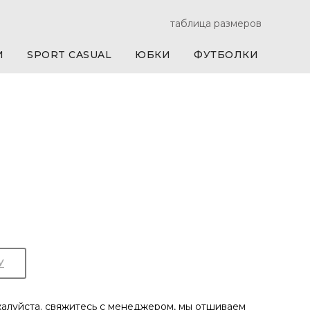
таблица размеров
И
SPORT CASUAL
ЮБКИ
ФУТБОЛКИ
У
ожалуйста. свяжитесь с менеджером, мы отшиваем