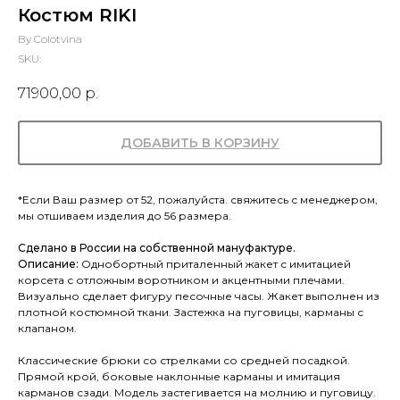
Костюм RIKI
By Colotvina
SKU:
71900,00
р.
ДОБАВИТЬ В КОРЗИНУ
*Если Ваш размер от 52, пожалуйста. свяжитесь с менеджером,
мы отшиваем изделия до 56 размера.
Сделано в России на собственной мануфактуре.
Описание:
Однобортный приталенный жакет с имитацией
корсета с отложным воротником и акцентными плечами.
Визуально сделает фигуру песочные часы. Жакет выполнен из
плотной костюмной ткани. Застежка на пуговицы, карманы с
клапаном.
Классические брюки со стрелками со средней посадкой.
Прямой крой, боковые наклонные карманы и имитация
карманов сзади. Модель застегивается на молнию и пуговицу.