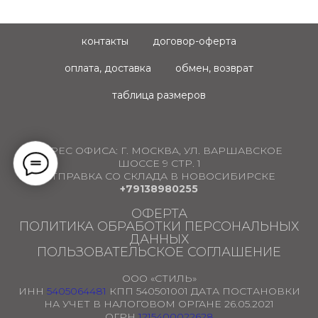
контакты
договор-оферта
оплата, доставка
обмен, возврат
таблица размеров
АДРЕС ОФИСА:
Г. МОСКВА, УЛ. ВАРШАВСКОЕ
ШОССЕ 9 СТР. 1
ОТПРАВКА СО СКЛАДА В НОВОСИБИРСКЕ
+79138980255
ОФЕРТА
ПОЛИТИКА ОБРАБОТКИ ПЕРСОНАЛЬНЫХ
ДАННЫХ
ПОЛЬЗОВАТЕЛЬСКОЕ СОГЛАШЕНИЕ
ООО «СТИЛЬ»
ИНН
5405064481
КПП 540501001 ДАТА ПОСТАНОВКИ
НА УЧЕТ В НАЛОГОВОМ ОРГАНЕ 26.05.2021
ОГРН
1215400022628