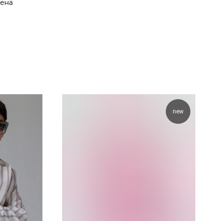
щена
new