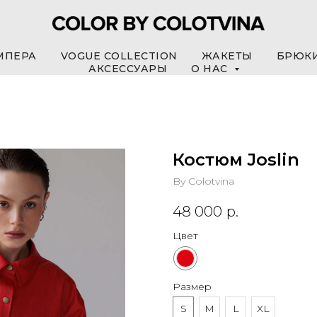
МПЕРА
VOGUE COLLECTION
ЖАКЕТЫ
БРЮК
АКСЕССУАРЫ
О НАС
Костюм Joslin
By Colotvina
48 000
р.
Цвет
Размер
S
M
L
XL