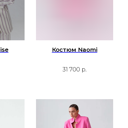
ise
Костюм Naomi
31 700
р.