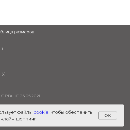
аблица размеров
 1
ЫХ
РГАНЕ 26.05.2021
пользует файлы
cookie
, чтобы обеспечить
OK
нлайн-шоппинг.