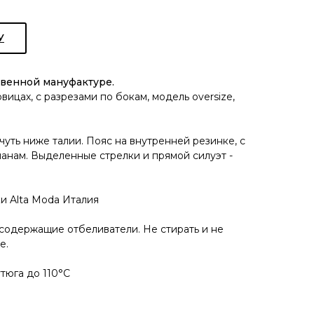
У
твенной мануфактуре.
ицах, с разрезами по бокам, модель oversize,
уть ниже талии. Пояс на внутренней резинке, с
нам. Выделенные стрелки и прямой силуэт -
и Alta Moda Италия
содержащие отбеливатели. Не стирать и не
е.
утюга до 110°C