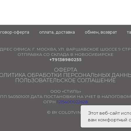
говор-оферта
оплата, доставка
обмен, возврат
т
ДРЕС ОФИСА:
Г. МОСКВА, УЛ. ВАРШАВСКОЕ ШОССЕ 9 СТР.
ОТПРАВКА СО СКЛАДА В НОВОСИБИРСКЕ
+79138980255
ОФЕРТА
ОЛИТИКА ОБРАБОТКИ ПЕРСОНАЛЬНЫХ ДАНН
ПОЛЬЗОВАТЕЛЬСКОЕ СОГЛАШЕНИЕ
ООО «СТИЛЬ»
ПП 540501001 ДАТА ПОСТАНОВКИ НА УЧЕТ В НАЛОГОВОМ О
ОГРН
1215400022628
© BY COLOTVINA
Этот веб-сайт ис
вам комфортный о