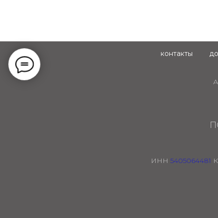
контакты
до
А
П
ИНН
5405064481
К