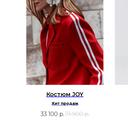
Костюм JOY
Хит продаж
33 100
р.
71 900
р.