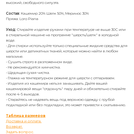
высокий, свободного силуэта.
Состав:
Кашемир 20% Шелк 50%, Меринос 30%
Пряжа: Loro Piana
Уход:
Стирайте изделие руками при температуре не выше 30С или
в стиральной машине на программе "шерсть/шелк" в холодной
воде.
• Для стирки используйте только специальные жидкие средства для
шерсти или деликатных тканей, которые можно найти в любом
магазине.
• Сушить строго в разложенном виде.
• Не рекомендуется химчистка.
• Щедящая сухая чистка.
• Глажка на температурном режиме для шерсти с отпариваем.
• Изделия из кашемира нельзя занашивать. Дайте вашей
кашемировой вещи "отдохнуть" пару дней и обязательно стирайте
после 4-5 выходов.
• Старайтесь не надевать вещь под верхнюю одежду с грубой
подкладкой или без подкладки, это может привести к скатыванию.
Таблица размеров
.
Доставка и оплата.
Возврат.
Задать вопрос.