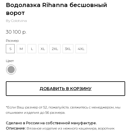
Водолазка Rihanna бесшовный
ворот
By Colotvina
30 100
р.
Размер
S
M
L
XL
2XL
3XL
4XL
Цвет
ДОБАВИТЬ В КОРЗИНУ
*Если Ваш размер от 52, пожалуйста. свяжитесь с менеджером, мы
отшиваем изделия до 56 размера.
Сделано в России на собственной мануфактуре.
Описание:
Вязаное изделие из нежного кашемира, воротник