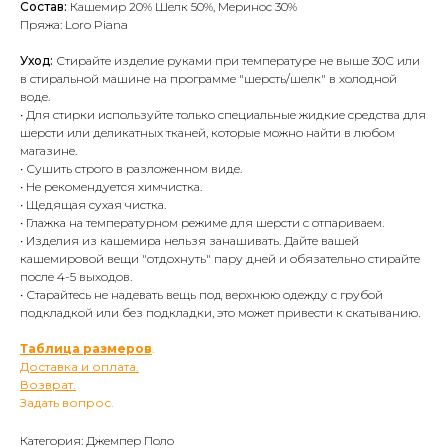
Состав:
Кашемир 20% Шелк 50%, Меринос 30%
Пряжа: Loro Piana
Уход:
Стирайте изделие руками при температуре не выше 30С или
в стиральной машине на программе "шерсть/шелк" в холодной
воде.
• Для стирки используйте только специальные жидкие средства для
шерсти или деликатных тканей, которые можно найти в любом
магазине.
• Сушить строго в разложенном виде.
• Не рекомендуется химчистка.
• Щедящая сухая чистка.
• Глажка на температурном режиме для шерсти с отпариваем.
• Изделия из кашемира нельзя занашивать. Дайте вашей
кашемировой вещи "отдохнуть" пару дней и обязательно стирайте
после 4-5 выходов.
• Старайтесь не надевать вещь под верхнюю одежду с грубой
подкладкой или без подкладки, это может привести к скатыванию.
Таблица размеров
.
Доставка и оплата.
Возврат.
Задать вопрос.
Категория: Джемпер Поло