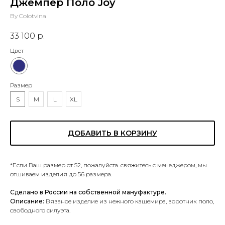
Джемпер Поло Joy
By Colotvina
33 100
р.
Цвет
Размер
S
M
L
XL
ДОБАВИТЬ В КОРЗИНУ
*Если Ваш размер от 52, пожалуйста. свяжитесь с менеджером, мы
отшиваем изделия до 56 размера.
Сделано в России на собственной мануфактуре.
Описание:
Вязаное изделие из нежного кашемира, воротник поло,
свободного силуэта.