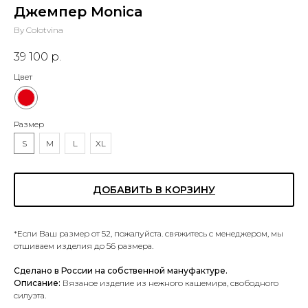
Джемпер Monica
By Colotvina
39 100
р.
Цвет
Размер
S
M
L
XL
ДОБАВИТЬ В КОРЗИНУ
*Если Ваш размер от 52, пожалуйста. свяжитесь с менеджером, мы
отшиваем изделия до 56 размера.
Сделано в России на собственной мануфактуре.
Описание:
Вязаное изделие из нежного кашемира, свободного
силуэта.