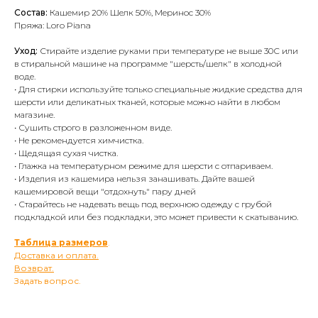
Состав:
Кашемир 20% Шелк 50%, Меринос 30%
Пряжа: Loro Piana
Уход:
Стирайте изделие руками при температуре не выше 30С или
в стиральной машине на программе "шерсть/шелк" в холодной
воде.
• Для стирки используйте только специальные жидкие средства для
шерсти или деликатных тканей, которые можно найти в любом
магазине.
• Сушить строго в разложенном виде.
• Не рекомендуется химчистка.
• Щедящая сухая чистка.
• Глажка на температурном режиме для шерсти с отпариваем.
• Изделия из кашемира нельзя занашивать. Дайте вашей
кашемировой вещи "отдохнуть" пару дней
• Старайтесь не надевать вещь под верхнюю одежду с грубой
подкладкой или без подкладки, это может привести к скатыванию.
Таблица размеров
.
Доставка и оплата.
Возврат.
Задать вопрос.