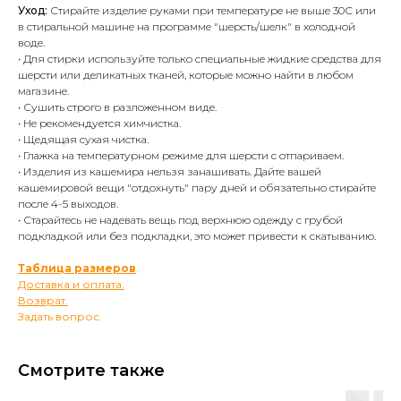
Уход:
Стирайте изделие руками при температуре не выше 30С или
в стиральной машине на программе "шерсть/шелк" в холодной
воде.
• Для стирки используйте только специальные жидкие средства для
шерсти или деликатных тканей, которые можно найти в любом
магазине.
• Сушить строго в разложенном виде.
• Не рекомендуется химчистка.
• Щедящая сухая чистка.
• Глажка на температурном режиме для шерсти с отпариваем.
• Изделия из кашемира нельзя занашивать. Дайте вашей
кашемировой вещи "отдохнуть" пару дней и обязательно стирайте
после 4-5 выходов.
• Старайтесь не надевать вещь под верхнюю одежду с грубой
подкладкой или без подкладки, это может привести к скатыванию.
Таблица размеров
.
Доставка и оплата.
Возврат.
Задать вопрос.
Смотрите также