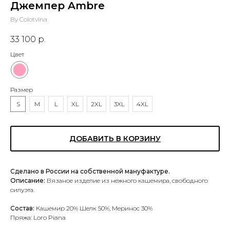
Джемпер Ambre
By Colotvina
33 100
р.
Цвет
Размер
S
M
L
XL
2XL
3XL
4XL
ДОБАВИТЬ В КОРЗИНУ
Сделано в России на собственной мануфактуре.
Описание:
Вязаное изделие из нежного кашемира, свободного
силуэта.
Состав:
Кашемир 20% Шелк 50%, Меринос 30%
Пряжа: Loro Piana