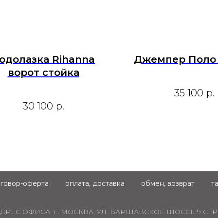
одолазка Rihanna
Джемпер Поло 
ворот стойка
35 100
р.
30 100
р.
говор-оферта
оплата, доставка
обмен, возврат
т
ДРЕС ОФИСА:
Г. МОСКВА, УЛ. ВАРШАВСКОЕ ШОССЕ 9 СТР.