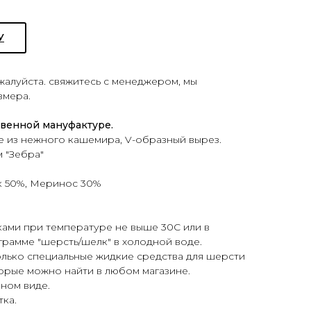
У
ожалуйста. свяжитесь с менеджером, мы
змера.
твенной мануфактуре.
е из нежного кашемира, V-образный вырез.
 "Зебра"
 50%, Меринос 30%
ками при температуре не выше 30С или в
рамме "шерсть/шелк" в холодной воде.
только специальные жидкие средства для шерсти
торые можно найти в любом магазине.
нном виде.
тка.