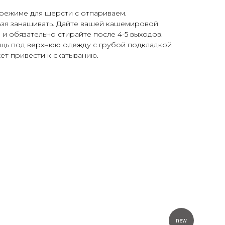
 режиме для шерсти с отпариваем.
ьзя занашивать. Дайте вашей кашемировой
 и обязательно стирайте после 4-5 выходов.
вещь под верхнюю одежду с грубой подкладкой
ет привести к скатыванию.
new