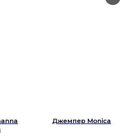
hanna
Джемпер Monica
а