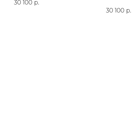
30 100
р.
30 100
р.