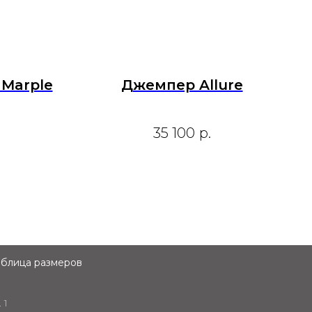
Marple
Джемпер Allure
35 100
р.
аблица размеров
 1