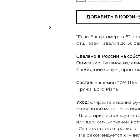
ДОБАВИТЬ В КОРЗИН
*Если Ваш размер от 52, п
отшиваем изделия до 56 ра
Сделано в России на собс
Описание:
Вязаное издели
Свободный силуэт, принтом
Состав:
Кашемир 20% Шелк
Пряжа: Loro Piana
Уход:
Стирайте изделие ру
стиральной машине на прог
• Для стирки используйте 
или деликатных тканей, ко
• Сушить строго в разложе
• Не рекомендуется химчис