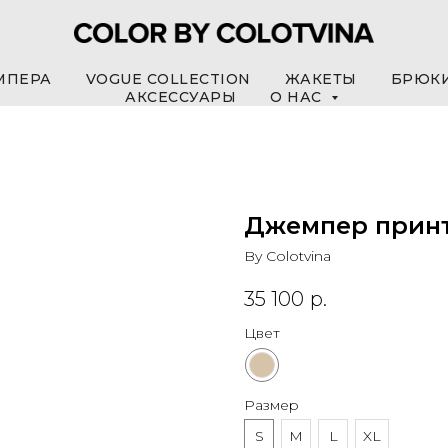
МПЕРА
VOGUE COLLECTION
ЖАКЕТЫ
БРЮК
АКСЕССУАРЫ
О НАС
Джемпер принт
By Colotvina
35 100
р.
Цвет
Размер
S
M
L
XL