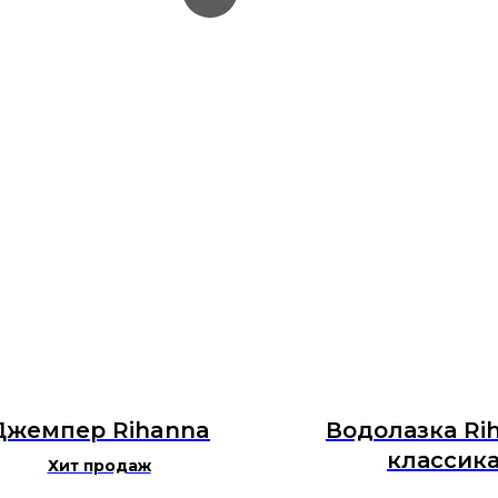
Джемпер Rihanna
Водолазка Ri
классик
Хит продаж