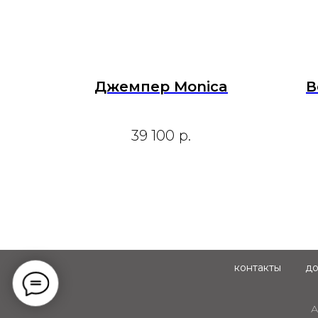
Джемпер Monica
В
39 100
р.
контакты
до
А