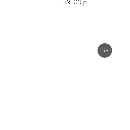
39 100
р.
new