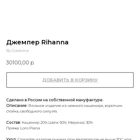
Джемпер Rihanna
By Colotvina
30100,00
р.
ДОБАВИТЬ В КОРЗИНУ
Сделано в России на собственной мануфактуре.
Описание:
Вязаное изделие из нежного кашемира, воротник
стойка, свободного силуэта.
Состав:
Кашемир 20% Шелк 50%, Меринос 30%
Пряжа: Loro Piana
Уход:
Стирайте изделие руками при температуре не выше 30С или