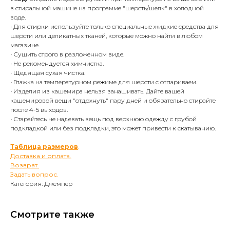
в стиральной машине на программе "шерсть/шелк" в холодной
воде.
• Для стирки используйте только специальные жидкие средства для
шерсти или деликатных тканей, которые можно найти в любом
магазине.
• Сушить строго в разложенном виде.
• Не рекомендуется химчистка.
• Щедящая сухая чистка.
• Глажка на температурном режиме для шерсти с отпариваем.
• Изделия из кашемира нельзя занашивать. Дайте вашей
кашемировой вещи "отдохнуть" пару дней и обязательно стирайте
после 4-5 выходов.
• Старайтесь не надевать вещь под верхнюю одежду с грубой
подкладкой или без подкладки, это может привести к скатыванию.
Таблица размеров
.
Доставка и оплата.
Возврат.
Задать вопрос.
Категория: Джемпер
Смотрите также