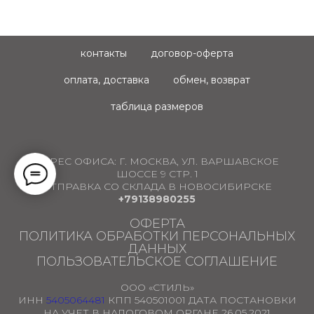
контакты
договор-оферта
оплата, доставка
обмен, возврат
таблица размеров
АДРЕС ОФИСА:
Г. МОСКВА, УЛ. ВАРШАВСКОЕ
ШОССЕ 9 СТР. 1
ОТПРАВКА СО СКЛАДА В НОВОСИБИРСКЕ
+79138980255
ОФЕРТА
ПОЛИТИКА ОБРАБОТКИ ПЕРСОНАЛЬНЫХ
ДАННЫХ
ПОЛЬЗОВАТЕЛЬСКОЕ СОГЛАШЕНИЕ
ООО «СТИЛЬ»
ИНН
5405064481
КПП 540501001 ДАТА ПОСТАНОВКИ
НА УЧЕТ В НАЛОГОВОМ ОРГАНЕ 26.05.2021