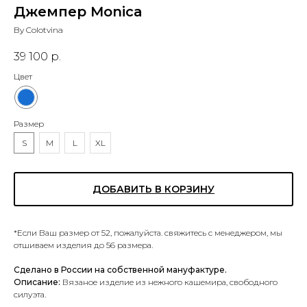
Джемпер Monica
By Colotvina
39 100
р.
Цвет
Размер
S
M
L
XL
ДОБАВИТЬ В КОРЗИНУ
*Если Ваш размер от 52, пожалуйста. свяжитесь с менеджером, мы
отшиваем изделия до 56 размера.
Сделано в России на собственной мануфактуре.
Описание:
Вязаное изделие из нежного кашемира, свободного
силуэта.