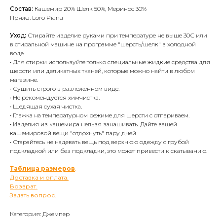
Состав:
Кашемир 20% Шелк 50%, Меринос 30%
Пряжа: Loro Piana
Уход:
Стирайте изделие руками при температуре не выше 30С или
в стиральной машине на программе "шерсть/шелк" в холодной
воде.
• Для стирки используйте только специальные жидкие средства для
шерсти или деликатных тканей, которые можно найти в любом
магазине.
• Сушить строго в разложенном виде.
• Не рекомендуется химчистка.
• Щедящая сухая чистка.
• Глажка на температурном режиме для шерсти с отпариваем.
• Изделия из кашемира нельзя занашивать. Дайте вашей
кашемировой вещи "отдохнуть" пару дней
• Старайтесь не надевать вещь под верхнюю одежду с грубой
подкладкой или без подкладки, это может привести к скатыванию.
Таблица размеров
.
Доставка и оплата.
Возврат.
Задать вопрос.
Категория: Джемпер