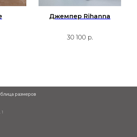
e
Джемпер Rihanna
30 100
р.
аблица размеров
 1