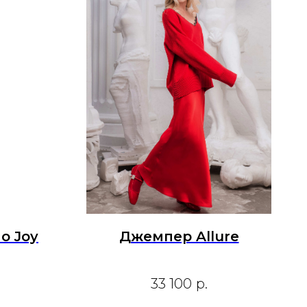
о Joy
Джемпер Allure
33 100
р.