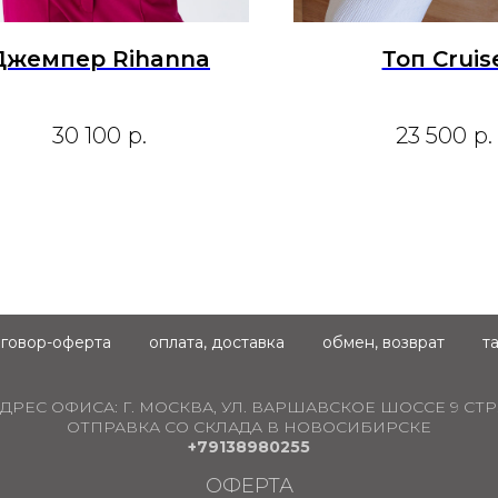
Джемпер Rihanna
Топ Cruis
30 100
р.
23 500
р.
говор-оферта
оплата, доставка
обмен, возврат
т
ДРЕС ОФИСА:
Г. МОСКВА, УЛ. ВАРШАВСКОЕ ШОССЕ 9 СТР.
ОТПРАВКА СО СКЛАДА В НОВОСИБИРСКЕ
+79138980255
ОФЕРТА