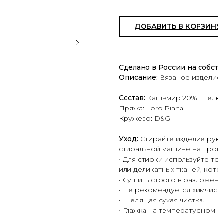
ДОБАВИТЬ В КОРЗИН
Сделано в России на собс
Описание:
Вязаное издели
Состав:
Кашемир 20% Шелк
Пряжа: Loro Piana
Кружево: D&G
Уход:
Стирайте изделие ру
стиральной машине на прог
• Для стирки используйте 
или деликатных тканей, ко
• Сушить строго в разложе
• Не рекомендуется химчис
• Щедящая сухая чистка.
• Глажка на температурном