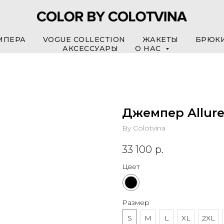
МПЕРА
VOGUE COLLECTION
ЖАКЕТЫ
БРЮК
АКСЕССУАРЫ
О НАС
Джемпер Allur
By Colotvina
33 100
р.
Цвет
Размер
S
M
L
XL
2XL