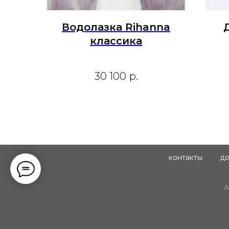
Водолазка Rihanna
классика
30 100
р.
контакты
до
А