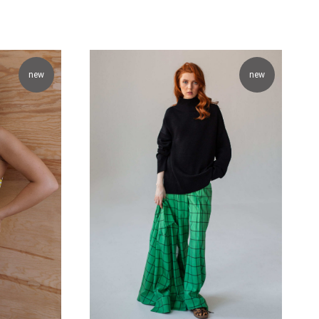
new
new