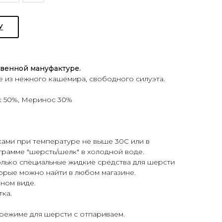
У
твенной мануфактуре.
е из нежного кашемира, свободного силуэта.
 50%, Меринос 30%
ками при температуре не выше 30С или в
рамме "шерсть/шелк" в холодной воде.
только специальные жидкие средства для шерсти
торые можно найти в любом магазине.
нном виде.
тка.
 режиме для шерсти с отпариваем.