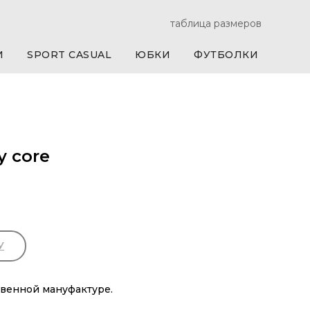
таблица размеров
И
SPORT CASUAL
ЮБКИ
ФУТБОЛКИ
 core
У
твенной мануфактуре.