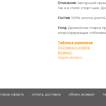
Описание:
Авторский принт
так и в стиле спорт-шик. 
Состав:
100% хлопок premi
Уход:
Деликатная стирка пр
хлорсодержащие отбелива
Таблица размеров
.
Доставка и оплата.
Возврат.
Задать вопрос.
говор-оферта
оплата, доставка
обмен, возврат
т