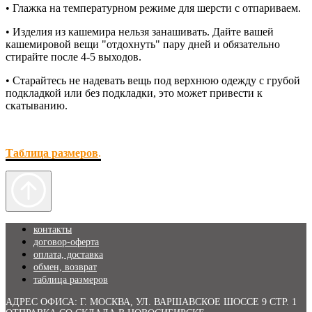
• Глажка на температурном режиме для шерсти с отпариваем.
• Изделия из кашемира нельзя занашивать. Дайте вашей
кашемировой вещи "отдохнуть" пару дней и обязательно
стирайте после 4-5 выходов.
• Старайтесь не надевать вещь под верхнюю одежду с грубой
подкладкой или без подкладки, это может привести к
скатыванию.
Таблица размеров
.
контакты
договор-оферта
оплата, доставка
обмен, возврат
таблица размеров
АДРЕС ОФИСА:
Г. МОСКВА, УЛ. ВАРШАВСКОЕ ШОССЕ 9 СТР. 1