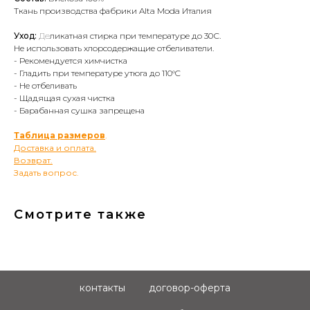
Ткань производства фабрики Alta Moda Италия
Уход:
Де
ликатная стирка при температуре до 30С.
Не использовать хлорсодержащие отбеливатели.
- Рекомендуется химчистка
- Гладить при температуре утюга до 110°C
- Не отбеливать
- Щадящая сухая чистка
- Барабанная сушка запрещена
Таблица размеров
.
Доставка и оплата.
Возврат.
Задать вопрос.
Смотрите также
контакты
договор-оферта