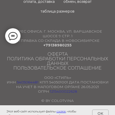
оплата, доставка
обмен, возврат
таблица размеров
АДРЕС ОФИСА:
Г. МОСКВА, УЛ. ВАРШАВСКОЕ
ШОССЕ 9 СТР. 1
ОТПРАВКА СО СКЛАДА В НОВОСИБИРСКЕ
+79138980255
ОФЕРТА
ПОЛИТИКА ОБРАБОТКИ ПЕРСОНАЛЬНЫХ
ДАННЫХ
ПОЛЬЗОВАТЕЛЬСКОЕ СОГЛАШЕНИЕ
ООО «СТИЛЬ»
ИНН
5405064481
КПП 540501001 ДАТА ПОСТАНОВКИ
НА УЧЕТ В НАЛОГОВОМ ОРГАНЕ 26.05.2021
ОГРН
1215400022628
© BY COLOTVINA
Этот веб-сайт использует файлы
cookie
, чтобы
OK