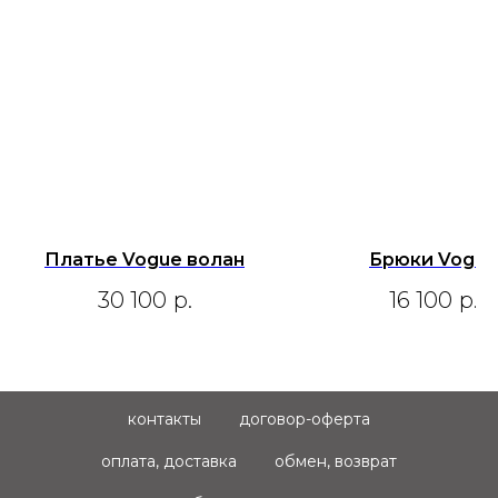
Платье Vogue волан
Брюки Vogue
30 100
р.
16 100
р.
контакты
договор-оферта
оплата, доставка
обмен, возврат