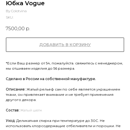
Юбка Vogue
By Colotvina
SKU:
7500,00
р.
ДОБАВИТЬ В КОРЗИНУ
*Если Ваш размер от 54, пожалуйста. свяжитесь с менеджером,
мы отшиваем изделия до 56 размера.
Сделано в России на собственной мануфактуре.
Описание:
Жатый рельеф сам по себе является украшением
ткани, он привлекает внимание и не требует применения
другого декора.
Состав:
Жатый шелк
Уход:
Деликатная стирка при температуре до 30С. Не
использовать хлорсодержащие отбеливатели и порошки. Не