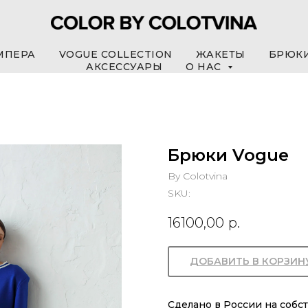
МПЕРА
VOGUE COLLECTION
ЖАКЕТЫ
БРЮК
АКСЕССУАРЫ
О НАС
Брюки Vogue
By Colotvina
SKU:
16100,00
р.
ДОБАВИТЬ В КОРЗИН
Сделано в России на собс