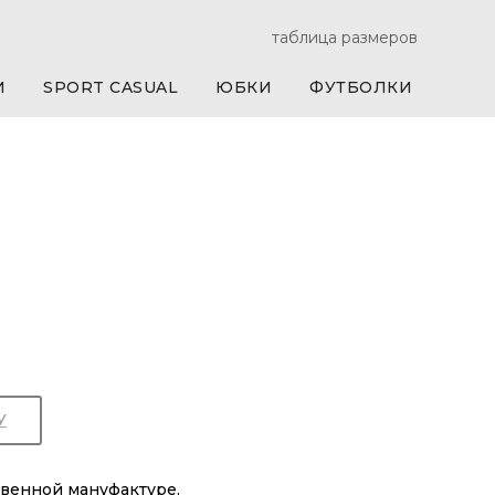
таблица размеров
И
SPORT CASUAL
ЮБКИ
ФУТБОЛКИ
У
твенной мануфактуре.