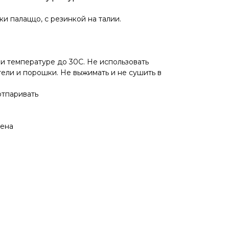
 палаццо, с резинкой на талии.
и температуре до 30С. Не использовать
ли и порошки. Не выжимать и не сушить в
отпаривать
щена