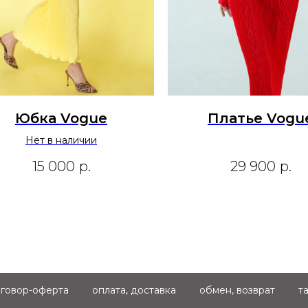
Юбка Vogue
Платье Vogu
Нет в наличии
15 000
р.
29 900
р.
говор-оферта
оплата, доставка
обмен, возврат
т