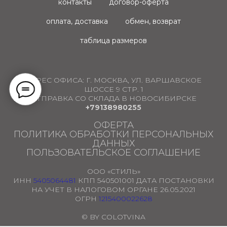
контакты
договор-оферта
оплата, доставка
обмен, возврат
таблица размеров
АДРЕС ОФИСА:
Г. МОСКВА, УЛ. ВАРШАВСКОЕ
ШОССЕ 9 СТР. 1
ОТПРАВКА СО СКЛАДА В НОВОСИБИРСКЕ
+79138980255
ОФЕРТА
ПОЛИТИКА ОБРАБОТКИ ПЕРСОНАЛЬНЫХ
ДАННЫХ
ПОЛЬЗОВАТЕЛЬСКОЕ СОГЛАШЕНИЕ
ООО «СТИЛЬ»
ИНН
5405064481
КПП 540501001 ДАТА ПОСТАНОВКИ
НА УЧЕТ В НАЛОГОВОМ ОРГАНЕ 26.05.2021
ОГРН
1215400022628
© BY COLOTVINA