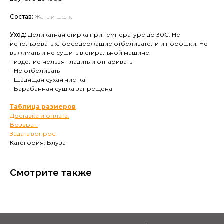
Состав:
Жатый шелк
Уход:
Деликатная стирка при температуре до 30С. Не
использовать хлорсодержащие отбеливатели и порошки. Не
выжимать и не сушить в стиральной машине.
- изделие нельзя гладить и отпаривать
- Не отбеливать
- Щадящая сухая чистка
- Барабанная сушка запрещена
Таблица размеров
.
Доставка и оплата.
Возврат.
Задать вопрос.
Категория: Блуза
Смотрите также