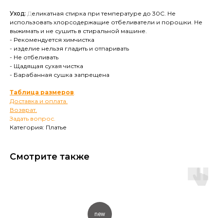
Уход:
Д
еликатная стирка при температуре до 30С. Не
использовать хлорсодержащие отбеливатели и порошки. Не
выжимать и не сушить в стиральной машине.
- Рекомендуется химчистка
- изделие нельзя гладить и отпаривать
- Не отбеливать
- Щадящая сухая чистка
- Барабанная сушка запрещена
Таблица размеров
.
Доставка и оплата.
Возврат.
Задать вопрос.
Категория: Платье
Смотрите также
new