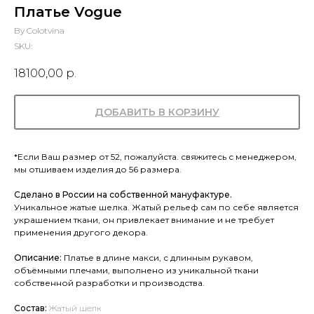
Платье Vogue
By Colotvina
SKU:
18100,00
р.
ДОБАВИТЬ В КОРЗИНУ
*Если Ваш размер от 52, пожалуйста. свяжитесь с менеджером,
мы отшиваем изделия до 56 размера.
Сделано в России на собственной мануфактуре.
Уникальное жатые шелка. Жатый рельеф сам по себе является
украшением ткани, он привлекает внимание и не требует
применения другого декора.
Описание:
Платье в длине макси, с длинным рукавом,
объёмными плечами, выполнено из уникальной ткани
собственной разработки и производства.
Состав:
Жатый шелк