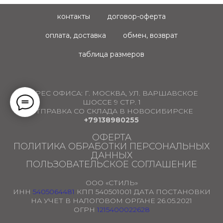
контакты
договор-оферта
оплата, доставка
обмен, возврат
таблица размеров
АДРЕС ОФИСА:
Г. МОСКВА, УЛ. ВАРШАВСКОЕ
ШОССЕ 9 СТР. 1
ОТПРАВКА СО СКЛАДА В НОВОСИБИРСКЕ
+79138980255
ОФЕРТА
ПОЛИТИКА ОБРАБОТКИ ПЕРСОНАЛЬНЫХ
ДАННЫХ
ПОЛЬЗОВАТЕЛЬСКОЕ СОГЛАШЕНИЕ
ООО «СТИЛЬ»
ИНН
5405064481
КПП 540501001 ДАТА ПОСТАНОВКИ
НА УЧЕТ В НАЛОГОВОМ ОРГАНЕ 26.05.2021
ОГРН
1215400022628