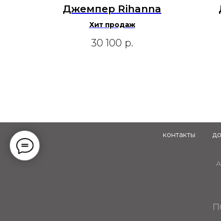
Джемпер Rihanna
Хит продаж
30 100
р.
контакты
до
А
П