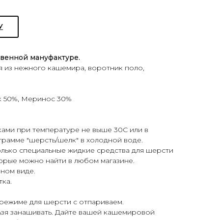
У
твенной мануфактуре.
я из нежного кашемира, воротник поло,
 50%, Меринос 30%
ками при температуре не выше 30С или в
рамме "шерсть/шелк" в холодной воде.
только специальные жидкие средства для шерсти
торые можно найти в любом магазине.
нном виде.
тка.
 режиме для шерсти с отпариваем.
ьзя занашивать. Дайте вашей кашемировой