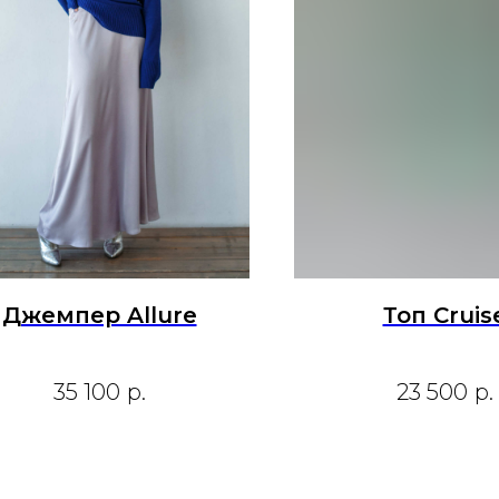
Джемпер Allure
Топ Cruis
35 100
р.
23 500
р.