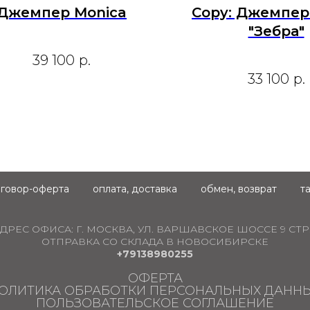
Джемпер Monica
Copy: Джемпер
"Зебра"
39 100
р.
33 100
р.
говор-оферта
оплата, доставка
обмен, возврат
т
ДРЕС ОФИСА:
Г. МОСКВА, УЛ. ВАРШАВСКОЕ ШОССЕ 9 СТР.
ОТПРАВКА СО СКЛАДА В НОВОСИБИРСКЕ
+79138980255
ОФЕРТА
ОЛИТИКА ОБРАБОТКИ ПЕРСОНАЛЬНЫХ ДАНН
ПОЛЬЗОВАТЕЛЬСКОЕ СОГЛАШЕНИЕ