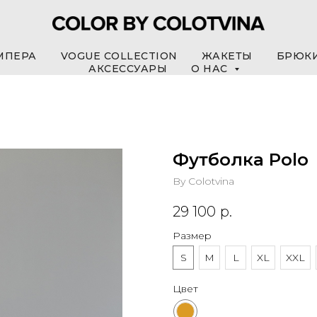
МПЕРА
VOGUE COLLECTION
ЖАКЕТЫ
БРЮК
АКСЕССУАРЫ
О НАС
Футболка Polo
By Colotvina
29 100
р.
Размер
S
M
L
XL
XXL
Цвет