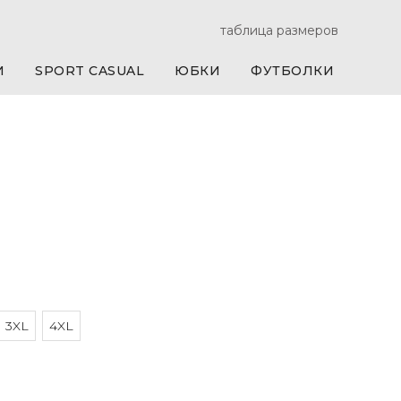
таблица размеров
И
SPORT CASUAL
ЮБКИ
ФУТБОЛКИ
3XL
4XL