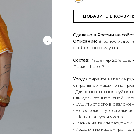
ДОБАВИТЬ В КОРЗИН
Сделано в России на собс
Описание:
Вязаное издели
свободного силуэта.
Состав:
Кашемир 20% Шелк
Пряжа: Loro Piana
Уход:
Стирайте изделие ру
стиральной машине на прог
• Для стирки используйте 
или деликатных тканей, ко
• Сушить строго в разложе
• Не рекомендуется химчис
• Щадящая сухая чистка.
• Глажка на температурном
• Изделия из кашемира нел