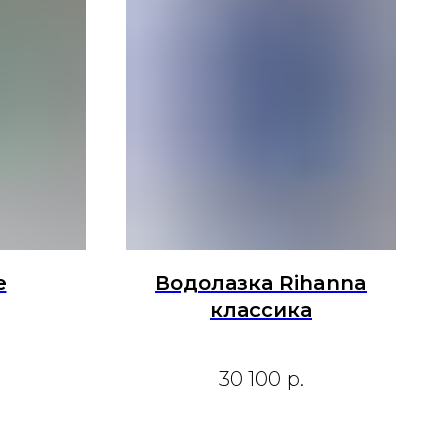
e
Водолазка Rihanna
классика
30 100
р.