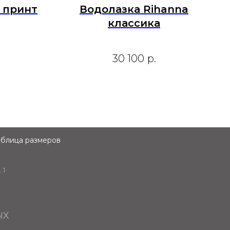
 принт
Водолазка Rihanna
классика
30 100
р.
аблица размеров
 1
ЫХ