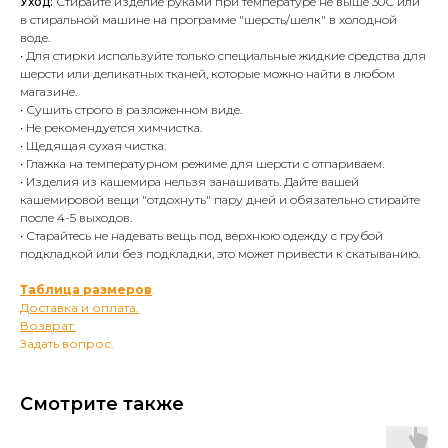
Уход:
Стирайте изделие руками при температуре не выше 30С или
в стиральной машине на программе "шерсть/шелк" в холодной
воде.
• Для стирки используйте только специальные жидкие средства для
шерсти или деликатных тканей, которые можно найти в любом
магазине.
• Сушить строго в разложенном виде.
• Не рекомендуется химчистка.
• Щедящая сухая чистка.
• Глажка на температурном режиме для шерсти с отпариваем.
• Изделия из кашемира нельзя занашивать. Дайте вашей
кашемировой вещи "отдохнуть" пару дней и обязательно стирайте
после 4-5 выходов.
• Старайтесь не надевать вещь под верхнюю одежду с грубой
подкладкой или без подкладки, это может привести к скатыванию.
Таблица размеров
.
Доставка и оплата.
Возврат.
Задать вопрос.
Смотрите также