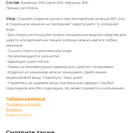
Состав:
Кашемир 20% Шелк 50%, Меринос 30%
Пряжа: Loro Piana
Уход:
Стирайте изделие руками при температуре не выше 30С или
в стиральной машине на программе "шерсть/шелк" в холодной
воде.
• Для стирки используйте только специальные жидкие средства для
шерсти или деликатных тканей, которые можно найти в любом
магазине.
• Сушить строго в разложенном виде.
• Не рекомендуется химчистка.
• Щедящая сухая чистка.
• Глажка на температурном режиме для шерсти с отпариваем.
• Изделия из кашемира нельзя занашивать. Дайте вашей
кашемировой вещи "отдохнуть" пару дней
• Старайтесь не надевать вещь под верхнюю одежду с грубой
подкладкой или без подкладки, это может привести к скатыванию.
Таблица размеров
.
Доставка и оплата.
Возврат.
Задать вопрос.
Смотрите также