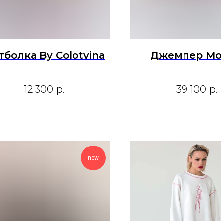
тболка By Colotvina
Джемпер Mo
12 300
р.
39 100
р.
new