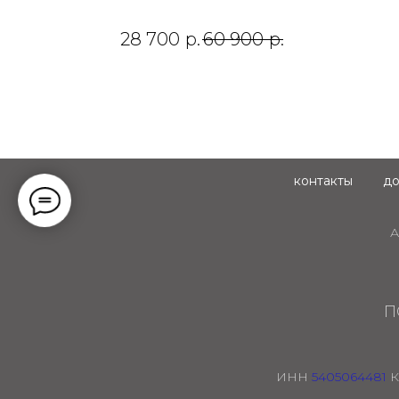
28 700
р.
60 900
р.
контакты
до
А
П
ИНН
5405064481
К