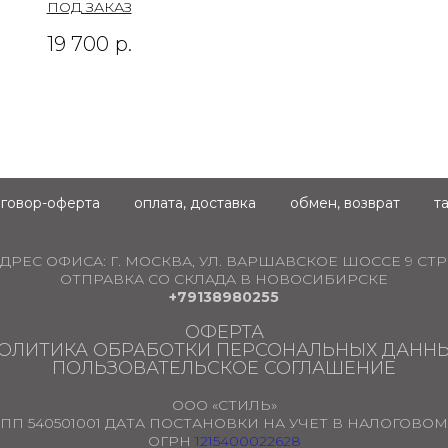
ПОД ЗАКАЗ
19 700
р.
говор-оферта
оплата, доставка
обмен, возврат
т
ДРЕС ОФИСА:
Г. МОСКВА, УЛ. ВАРШАВСКОЕ ШОССЕ 9 СТР.
ОТПРАВКА СО СКЛАДА В НОВОСИБИРСКЕ
+79138980255
ОФЕРТА
ОЛИТИКА ОБРАБОТКИ ПЕРСОНАЛЬНЫХ ДАНН
ПОЛЬЗОВАТЕЛЬСКОЕ СОГЛАШЕНИЕ
ООО «СТИЛЬ»
ПП 540501001 ДАТА ПОСТАНОВКИ НА УЧЕТ В НАЛОГОВОМ О
ОГРН
1215400022628