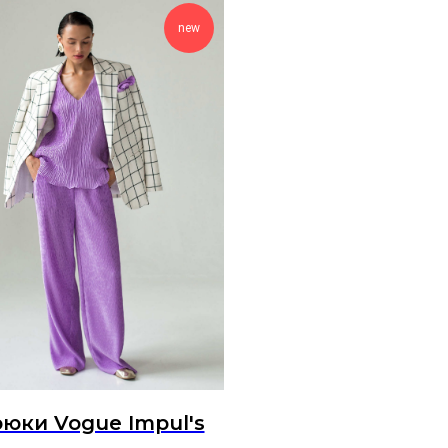
new
юки Vogue Impul's