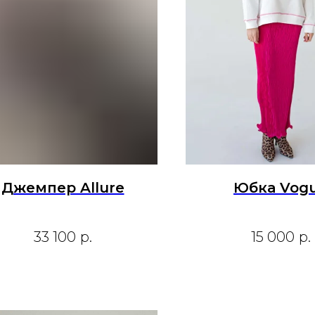
Джемпер Allure
Юбка Vog
33 100
р.
15 000
р.