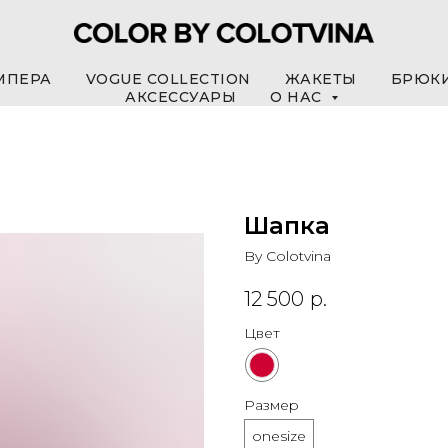
МПЕРА
VOGUE COLLECTION
ЖАКЕТЫ
БРЮК
АКСЕССУАРЫ
О НАС
Шапка
By Colotvina
12 500
р.
Цвет
Размер
onesize