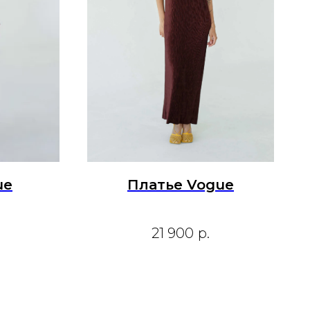
ue
Платье Vogue
21 900
р.