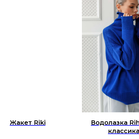
Жакет Riki
Водолазка Ri
классик