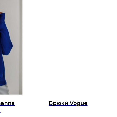
hanna
Брюки Vogue
а