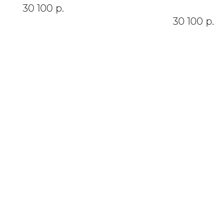
30 100
р.
30 100
р.