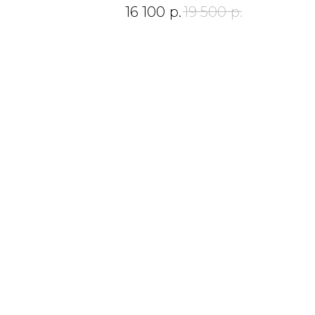
16 100
р.
19 500
р.