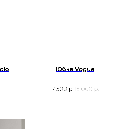
olo
Юбка Vogue
7 500
р.
15 000
р.