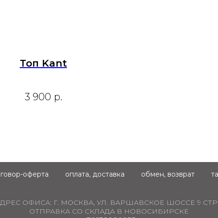
Топ Kant
3 900
р.
говор-оферта
оплата, доставка
обмен, возврат
т
ДРЕС ОФИСА:
Г. МОСКВА, УЛ. ВАРШАВСКОЕ ШОССЕ 9 СТР.
ОТПРАВКА СО СКЛАДА В НОВОСИБИРСКЕ