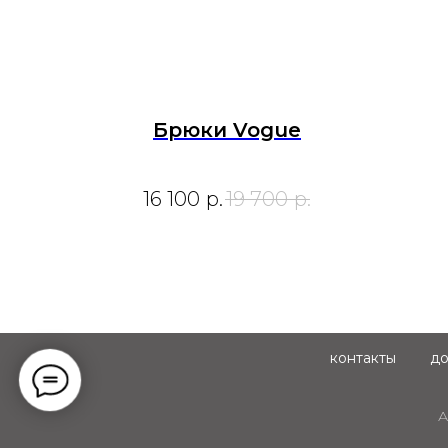
Брюки Vogue
16 100
р.
19 700
р.
контакты
до
А