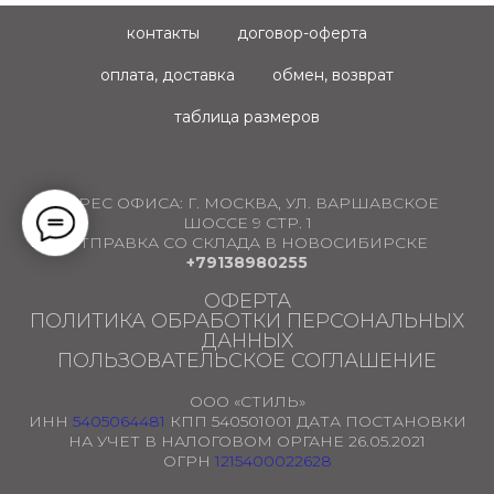
контакты
договор-оферта
оплата, доставка
обмен, возврат
таблица размеров
АДРЕС ОФИСА:
Г. МОСКВА, УЛ. ВАРШАВСКОЕ
ШОССЕ 9 СТР. 1
ОТПРАВКА СО СКЛАДА В НОВОСИБИРСКЕ
+79138980255
ОФЕРТА
ПОЛИТИКА ОБРАБОТКИ ПЕРСОНАЛЬНЫХ
ДАННЫХ
ПОЛЬЗОВАТЕЛЬСКОЕ СОГЛАШЕНИЕ
ООО «СТИЛЬ»
ИНН
5405064481
КПП 540501001 ДАТА ПОСТАНОВКИ
НА УЧЕТ В НАЛОГОВОМ ОРГАНЕ 26.05.2021
ОГРН
1215400022628