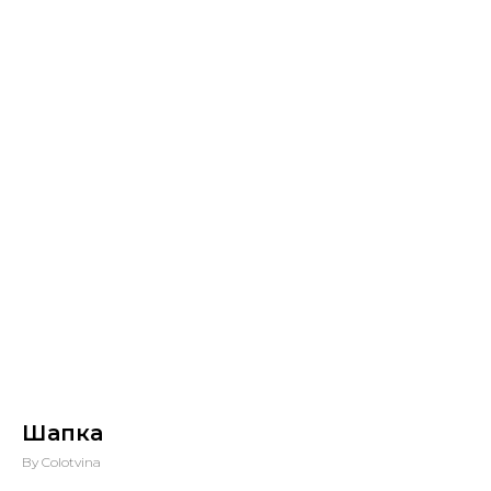
Шапка
By Colotvina