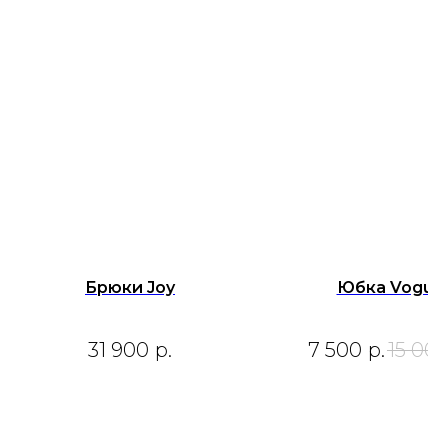
Брюки Joy
Юбка Vogue
31 900
р.
7 500
р.
15 00