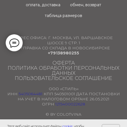
оплата, доставка
обмен, возврат
таблица размеров
АДРЕС ОФИСА:
Г. МОСКВА, УЛ. ВАРШАВСКОЕ
ШОССЕ 9 СТР. 1
ОТПРАВКА СО СКЛАДА В НОВОСИБИРСКЕ
+79138980255
ОФЕРТА
ПОЛИТИКА ОБРАБОТКИ ПЕРСОНАЛЬНЫХ
ДАННЫХ
ПОЛЬЗОВАТЕЛЬСКОЕ СОГЛАШЕНИЕ
ООО «СТИЛЬ»
ИНН
5405064481
КПП 540501001 ДАТА ПОСТАНОВКИ
НА УЧЕТ В НАЛОГОВОМ ОРГАНЕ 26.05.2021
ОГРН
1215400022628
© BY COLOTVINA
Этот веб-сайт использует файлы
cookie
, чтобы