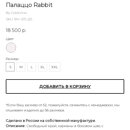
Палаццо Rabbit
By Colotvina
SKU:
BH-201-ДS
18 500
р.
Цвет
Размер
S
M
L
XL
XXL
ДОБАВИТЬ В КОРЗИНУ
*Если Ваш размер от 52, пожалуйста. свяжитесь с менеджером, мы
отшиваем изделия до 56 размера.
Сделано в России на собственной мануфактуре.
Описание:
Свободный крой, карманы в боковом шве, с